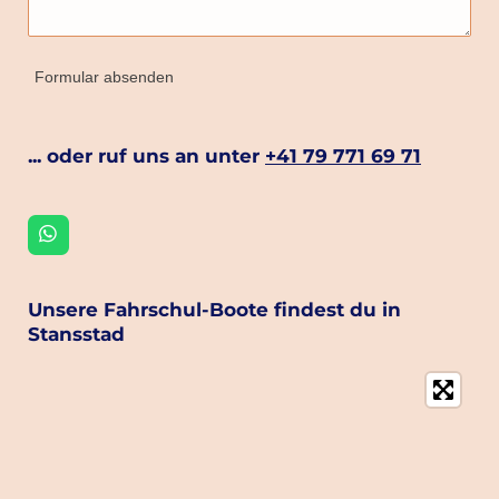
Formular absenden
... oder ruf uns an unter
+41 79 771 69 71
W
h
a
t
Unsere Fahrschul-Boote findest du in
s
A
Stansstad
p
p