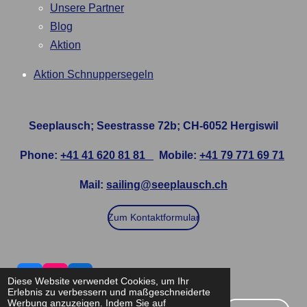
Unsere Partner
Blog
Aktion
Aktion Schnuppersegeln
Seeplausch; Seestrasse 72b; CH-6052 Hergiswil
Phone:
+41 41 620 81 81
Mobile:
+41 79 771 69 71
Mail:
sailing@seeplausch.ch
Zum Kontaktformular
F
I
L
Diese Website verwendet Cookies, um Ihr
a
n
i
Erlebnis zu verbessern und maßgeschneiderte
c
s
n
Werbung anzuzeigen. Indem Sie auf